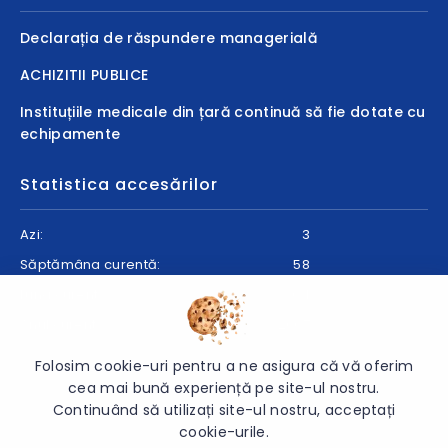
Declarația de răspundere managerială
ACHIZITII PUBLICE
Instituțiile medicale din țară continuă să fie dotate cu
echipamente
Statistica accesărilor
Azi:
3
Săptămâna curentă:
58
Luna curentă:
64
Anul curent:
2067
Folosim cookie-uri pentru a ne asigura că vă oferim
cea mai bună experiență pe site-ul nostru.
Continuând să utilizați site-ul nostru, acceptați
© 2026 Сentrul de Recuperare pentru copii „Ceadîr-Lunga” -
cookie-urile.
Toate drepturile rezervate.