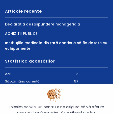
Articole recente
Declarația de răspundere managerială
ACHIZITII PUBLICE
Instituțiile medicale din țară continuă să fie dotate cu
echipamente
Statistica accesărilor
Azi:
2
Săptămâna curentă:
57
Luna curentă:
63
Anul curent:
2066
Folosim cookie-uri pentru a ne asigura că vă oferim
cea mai bună experiență pe site-ul nostru.